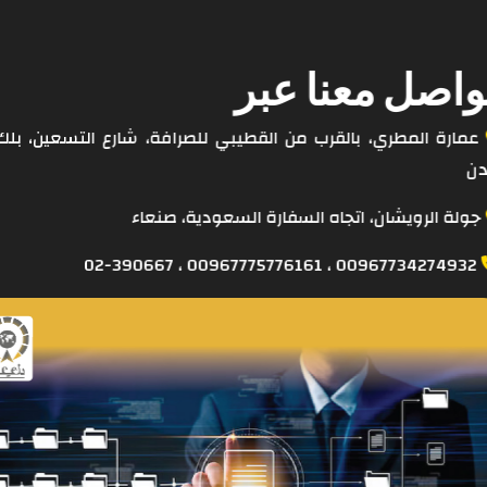
واصل معنا عبر
ن
جولة الرويشان، اتجاه السفارة السعودية، صنعاء
00967734274932 ، 00967775776161 ، 02-390667