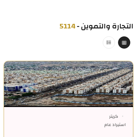
التجارة والتموين
-
5114
كريتر
استيراد عام