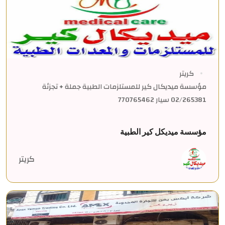
كريتر
مؤسسة ميديكال كير للمستلزمات الطبية جملة + تجزئة
02/265381 سيار 770765462
مؤسسة ميديكل كير الطبية
كريتر