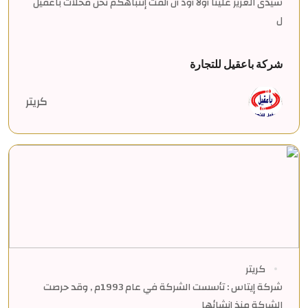
سيدى العزيز علينا أولاَ أود أن ألفت إنتباهكم نحن محلات باعقيل
ل
شركة باعقيل للتجارة
كريتر
كريتر
شركة إيتاس : تأسست الشركة في عام 1993م , وقد حرصت
الشركة منذ إنشائها