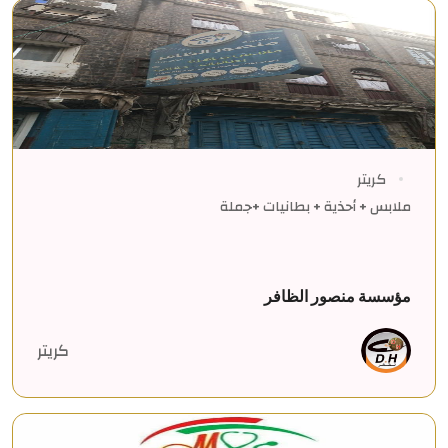
كريتر
ملابس + أحذية + بطانيات +جملة
مؤسسة منصور الظافر
كريتر