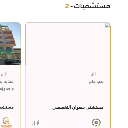
مستشفيات
-
2
أزال
أزال
عندما يت
طب عام
واحد يؤخ
مستشفى 
مستشفى سعوان التخصصي
أزال