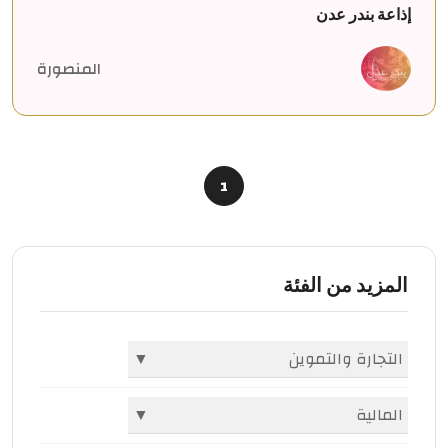
إذاعة بندر عدن
المنصورة
1
المزيد من الفئة
التجارة والتموين
▼
الشركات والمؤسسات
(396)
المالية
▼
أسواق ومولات
(1982)