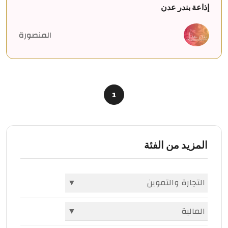
إذاعة بندر عدن
المنصورة
1
المزيد من الفئة
التجارة والتموين
▼
الشركات والمؤسسات
(396)
المالية
▼
أسواق ومولات
(1982)