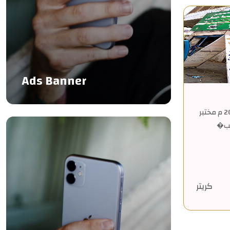
Ads Banner
مختبر الشامل / تأسس عام 2020 م مختبر
طب�
كريتر