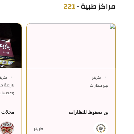
مراكز طبية
-
221
كريتر
كريت
بازرعة 
بيع نظارات
وعدسات 
محلات ب
بن محفوظ للنظارات
كريتر