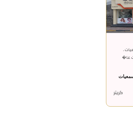
يات .
ت عا�
سمعيات
كريتر