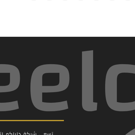
eel
تسعى شركة دليلكم لتكو