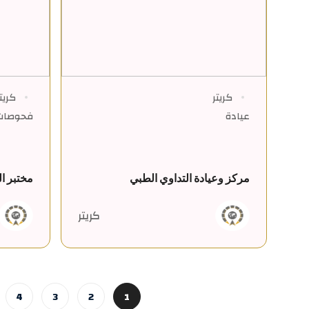
كريتر
كريت
عيادة
فحوصات 
مركز وعيادة التداوي الطبي
مختبر ا
كريتر
4
3
2
1