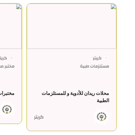
كريتر
كريت
مستلزمات طبية
مختبر ص
محلات ريدان للأدوية و للمستلزمات
مختبرات
الطبية
كريتر