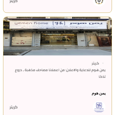
كريتر
كريتر
يمن هوم للدعاية والاعلان: من اعملانا ﻣﺻﺎﺣف ﻣذھﺑﺔ ـ دروع
ﺗذﻛﺎ
يمن هوم
كريتر