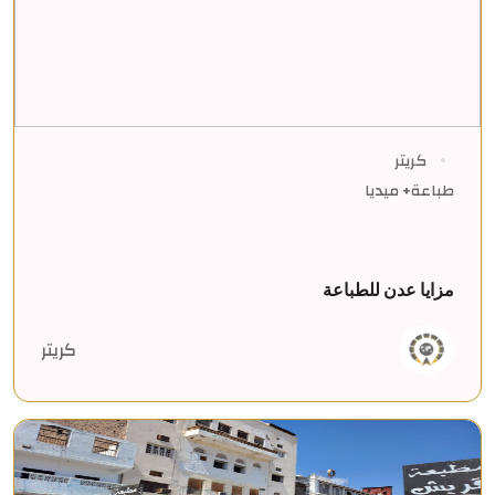
كريتر
طباعة+ ميديا
مزايا عدن للطباعة
كريتر