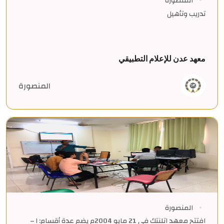
المنصورة
تدريب وتأهيل
معهد عدن للإعلام التطبيقي
المنصورة
المنصورة
افتتح معهد اتلنتك في 21 مايو 2004م يضم عدة أقسام: ١ –