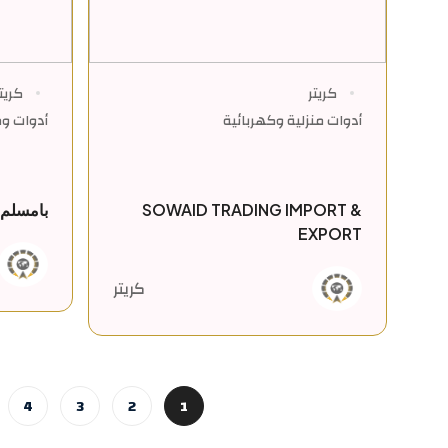
كريتر
كريت
أدوات منزلية وكهربائية
أدوات وم
SOWAID TRADING IMPORT &
بامسلم
EXPORT
كريتر
4
3
2
1