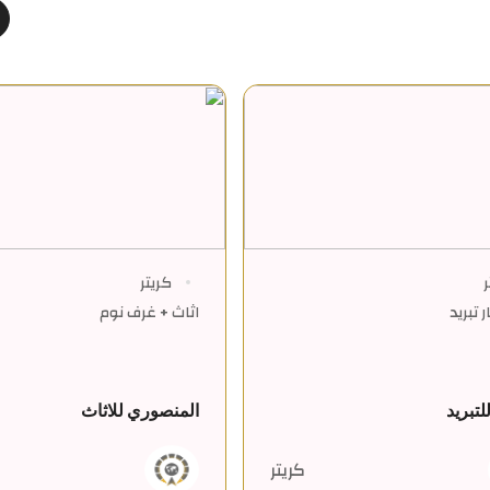
ر
كريتر
 تبريد
اثاث + غرف نوم
لتبريد
المنصوري للاثاث
كريتر