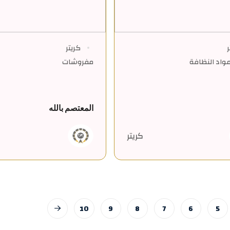
ر
كريتر
واد النظافة
مفروشات
المعتصم بالله
كريتر
10
9
8
7
6
5