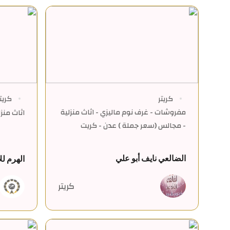
كريتر
كريت
مفروشات - غرف نوم ماليزي - اثاث منزلية
اثاث منزل
- مجالس (سعر جملة ) عدن - كريت
الضالعي نايف أبو علي
الهرم لل
كريتر