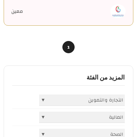
معين
1
المزيد من الفئة
التجارة والتموين
▼
الشركات والمؤسسات
(396)
المالية
▼
أسواق ومولات
(1982)
البنوك
(2)
الصحة
▼