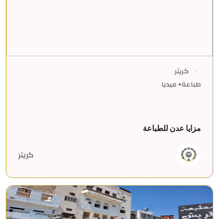
كريتر
طباعة+ ميديا
مزايا عدن للطباعة
كريتر