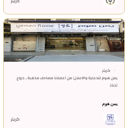
كريتر
كريتر
يمن هوم للدعاية والاعلان: من اعملانا ﻣﺻﺎﺣف ﻣذھﺑﺔ ـ دروع
ﺗذﻛﺎ
يمن هوم
كريتر