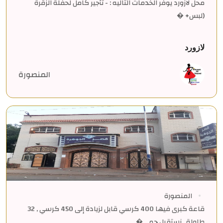
محل لازورد يوفر الخدمات التاليه : - تأجير كامل لحفلة الزقرة
(لبس+ �
لازورد
المنصورة
المنصورة
قاعة كبرى فيها 400 كرسي قابل لزيادة إلى 450 كرسي , 32
طاولة , نستقبل جمي�