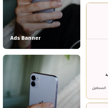
Ads Banner
ة
السبعين