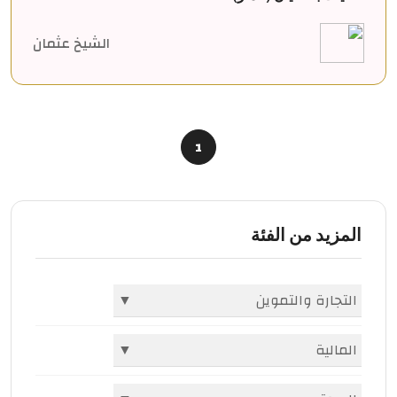
الشيخ عثمان
1
المزيد من الفئة
التجارة والتموين
▼
الشركات والمؤسسات
(396)
المالية
▼
أسواق ومولات
(1982)
البنوك
(2)